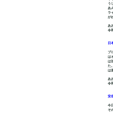
う
あ
ラ
が
あ
令和
日
プ
は
は
た
は
あ
令和
安
今
そ