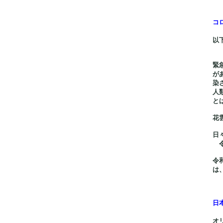
コ
以
緊
が
染
人
と
花
日
令
令
は
日
オ