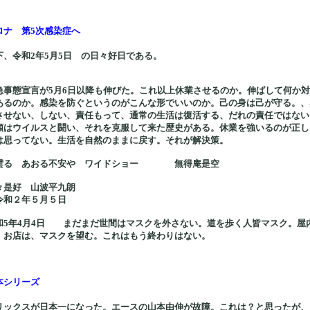
ロナ 第5次感染症へ
下、令和2年5月5日 の日々好日である。
急事態宣言が5月6日以降も伸びた。これ以上休業させるのか。伸ばして何か
あるのか。感染を防ぐというのがこんな形でいいのか。己の身は己が守る。、
させない、しない、責任もって、通常の生活は復活する、だれの責任ではない
類はウイルスと闘い、それを克服して来た歴史がある。休業を強いるのが正し
は思ってない。生活を自然のままに戻す。それが解決策。
雲る あおる不安や ワイドショー 無得庵是空
々是好 山波平九朗
和２年５月５日
和5年4月4日 まだまだ世間はマスクを外さない。道を歩く人皆マスク。屋
、お店は、マスクを望む。これはもう終わりはない。
本シリーズ
リックスが日本一になった。エースの山本由伸が故障。これは？と思ったが、