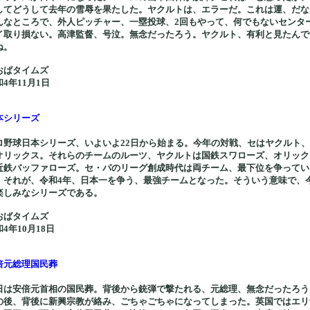
してどうして去年の雪辱を果たした。ヤクルトは、エラーだ。これは運、だな
んなところで、外人ピッチャー、一塁投球、2回もやって、何でもないセンタ
イ取り損ない。高津監督、号泣。無念だったろう。ヤクルト、有利と見たんで
ね。
おばタイムズ
4年11月1日
本シリーズ
ロ野球日本シリーズ、いよいよ22日から始まる。今年の対戦、セはヤクルト
オリックス。それらのチームのルーツ、ヤクルトは国鉄スワローズ、オリック
近鉄バッファローズ。セ・パのリーグ創成時代は両チーム、最下位を争ってい
。それが、令和4年、日本一を争う、最強チームとなった。そういう意味で、
楽しみなシリーズである。
おばタイムズ
4年10月18日
倍元総理国民葬
日は安倍元首相の国民葬。背後から銃弾で撃たれる、元総理、無念だったろう
の後、背後に新興宗教が絡み、ごちゃごちゃになってしまった。英国ではエリ