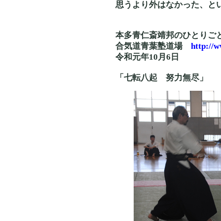
思うより外はなかった、と
本多青仁斎靖邦のひとりご
合気道青葉塾道場
http://
令和元年10月6日
「七転八起 努力無尽」