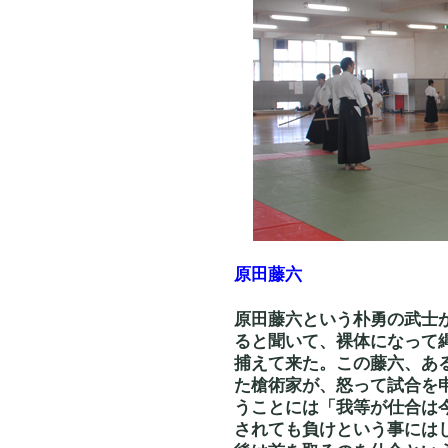
原田藤六
原田藤六という朴勇の武士
ると聞いて、裸体になって
捕えて来た。この藤六、あ
た槍術家が、怒って試合を
うことには「我等が仕合は
されても負けという事には