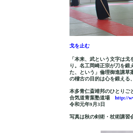
戈を止む
「本来、武という文字は戈
り。名工岡崎正宗が刀を鍛
た、という」倫理御進講草
の稽古の目的は心を鍛える
本多青仁斎靖邦のひとりご
合気道青葉塾道場
http://
令和元年9月3日
写真は秋の剣術・杖術講習