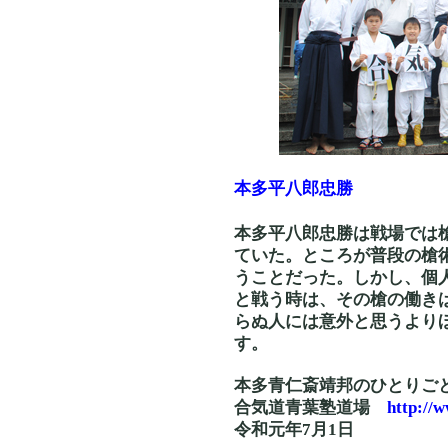
本多平八郎忠勝
本多平八郎忠勝は戦場では
ていた。ところが普段の槍
うことだった。しかし、個
と戦う時は、その槍の働き
らぬ人には意外と思うより
す。
本多青仁斎靖邦のひとりご
合気道青葉塾道場
http://
令和元年7月1日