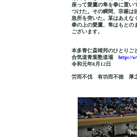
座って愛鷹の隼を拳に置い
つけた。その瞬間、宗厳は
急所を突いた。某はあえな
拳の上の愛鷹、隼はもとの
ございます。
本多青仁斎靖邦のひとりご
合気道青葉塾道場
http://
令和元年8月12日
労而不伐 有功而不徳 