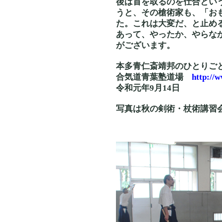
後は首を取るのを仕合とい
うと、その槍術家も、「お
た。これは大変だ、と止め
あって、やったか、やらな
がございます。
本多青仁斎靖邦のひとりご
合気道青葉塾道場
http://
令和元年9月14日
写真は秋の剣術・杖術講習