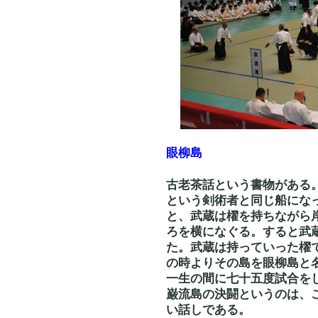
眼柳島
古老茶話という書物がある
という剣術者と同じ船にな
と、武蔵は櫂を持ちながら
ろを横になぐる。すると武
た。武蔵は持っていった櫂
の時よりその島を眼柳島と
一生の間に七十五度試合を
巌流島の決闘というのは、
い話しである。