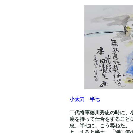
小太刀 半七
二代将軍徳川秀忠の時に、
扇を持って仕合をすること
忠、半七に、こう尋ねた。
と。すると半七、「別に何