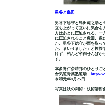
男谷と島田
男谷下総守と島田虎之助と
立ち上がって互いに気合を
方はあとに圧迫される。一
に圧迫されること数回、遂
た。男谷下総守が面を取っ
た。まいりました」と挨拶
けず、殆んど卒倒せんばか
す。
本多青仁斎靖邦のひとりご
合気道青葉塾道場
http://
令和元年9月25日
写真は秋の剣術・杖術講習