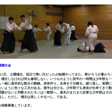
曜稽古会
月11日、土曜稽古。祝日で寒い日だったが結構やってきた。寒かろうが暑かろ
、稽古しなければ何も修得しない。いつものように前半の一時間は少年部も一
も一緒に基本的な動きの鍛錬。身体作り。全身を十分錬る。繰り返し。単調に
ないように色々な工夫がある。後半は分ける。少年部でも身体が出来てきて動
問題がないと判断されたモノは一般部へ。基本がまだまだ必要な少年部はその
返し。ただし、稽古は楽しくやるべし、である。
の体験募集しています。