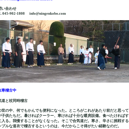
問い合わせ
 045-902-1808 info@ningenkobo.com
在寒稽古中
気道と杖同時稽古
の世の中、何でもかんでも便利になった。ところがこれがあたり前だと思って
が子供たちだ。暑ければクーラー、寒ければ十分な暖房設備。食べたければす
に入る。我慢することがなくなった。そこで合気道だ。寒さ、辛さに挑戦する
ンプルな道衣で稽古するというのは、今だからこそ得がたい経験なのだ。