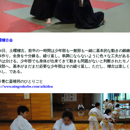
曜稽古会
月4日、土曜稽古。前半の一時間は少年部も一般部も一緒に基本的な動きの鍛
体作り。全身を十分錬る。繰り返し。単調にならないように色々な工夫がある
半は分ける。少年部でも身体が出来てきて動きも問題がないと判断されたモノ
般部へ。基本がまだまだ必要な少年部はその繰り返し。ただし、稽古は楽しく
べし、である。
多青仁斎靖邦のひとりごと
p://www.ningenkobo.com/aikidou