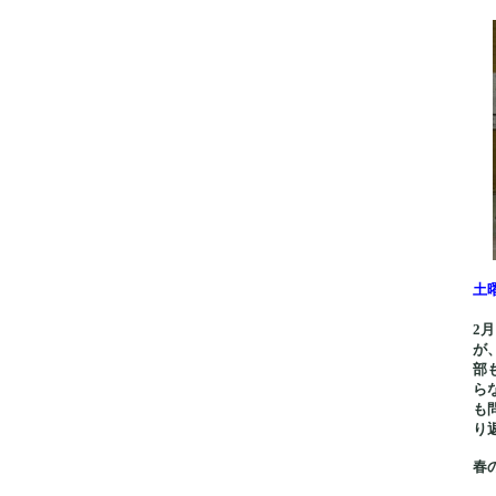
土
2
が
部
ら
も
り
春