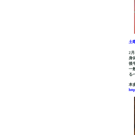
土
2
身
後
一
る
本
htt