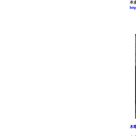
本
htt
木