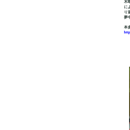
木
に
り
夢
本
htt