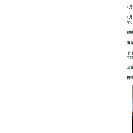
1
1
で
稽
青
ま
TEL
写
柳