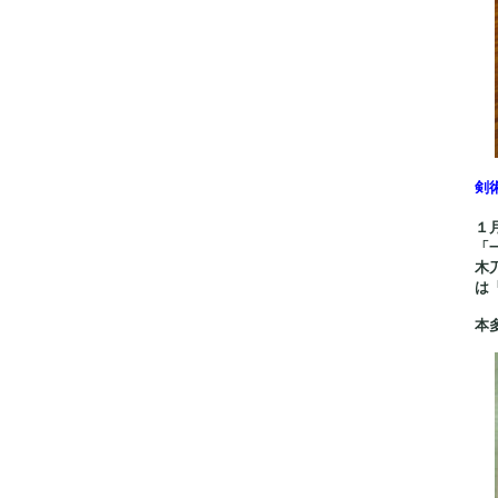
剣
１
「
木
は
本