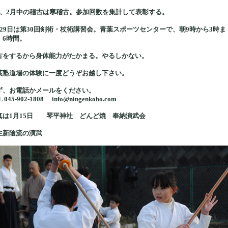
月、2月中の稽古は寒稽古。参加回数を集計して表彰する。
月29日は第30回剣術・杖術講習会。青葉スポーツセンターで、朝9時から3時ま
。6時間。
古をするから身体能力がたかまる。やるしかない。
葉塾道場の体験に一度どうぞお越し下さい。
ず、お電話かメールをください。
 045-902-1808 info@ningenkobo.com
真は1月15日 琴平神社 どんど焼 奉納演武会
生新陰流の演武