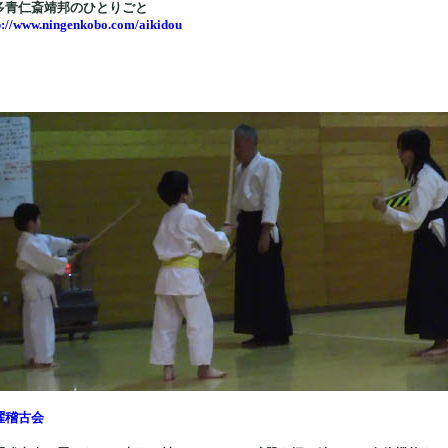
多青仁斎靖邦のひとりごと
p://www.ningenkobo.com/aikidou
曜稽古会