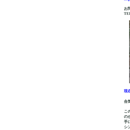
お
TEL
現
合
こ
の
手
シ