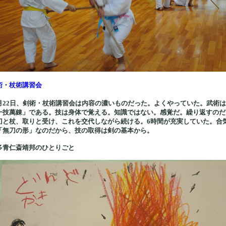
術・杖術講習会
月22日、剣術・杖術講習会は内容の濃いものだった。よくやっていた。武術は
一技萬錬」である。技は身体で覚える。知識ではない。感覚だ。繰り返すのだ
刀と杖、取りと受け、これを交代しながら続ける。6時間が充実していた。合
「無刀の形」なのだから、技の取得は剣の基本から。
多青仁斎靖邦のひとりごと