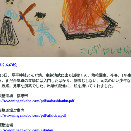
弥くんの絵
月15日、琴平神社どんど焼、奉納演武に出た誠弥くん、幼稚園生。今春、1年
る。まだ合気道の道場には入門したばかり。物怖じしない、元気のいい少年な
、抜擢。見事な演武でした。出場の記念に、絵を描いてくれました。
葉塾道場 指導部
p://www.ningenkobo.com/pdf/aobasidoubu.pdf
葉塾道場ご案内
p://www.ningenkobo.com/pdf/aikidou.pdf
葉塾道場
p://www.ningenkobo.com/aikidou