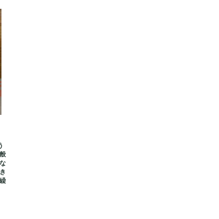
う
般
な
き
繰