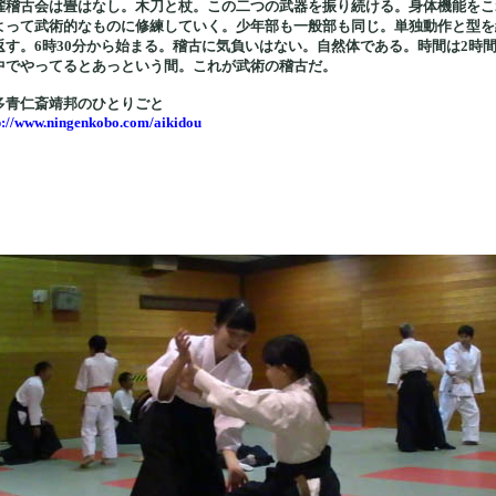
曜稽古会は畳はなし。木刀と杖。この二つの武器を振り続ける。身体機能をこ
よって武術的なものに修練していく。少年部も一般部も同じ。単独動作と型を
返す。6時30分から始まる。稽古に気負いはない。自然体である。時間は2時
中でやってるとあっという間。これが武術の稽古だ。
多青仁斎靖邦のひとりごと
p://www.ningenkobo.com/aikidou