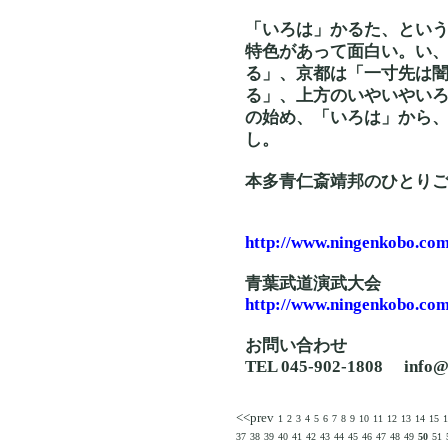
「いろは」かるた、とい
特色があって面白い。い
る」、京都は「一寸先は
る」、上方のいやいやい
の始め、「いろは」から
し。
本多青仁斎靖邦のひとり
http://www.ningenkobo.com
青葉武道演武大会
http://www.ningenkobo.com
お問い合わせ
TEL 045-902-1808 info@
<<prev
1
2
3
4
5
6
7
8
9
10
11
12
13
14
15
1
37
38
39
40
41
42
43
44
45
46
47
48
49
50
51