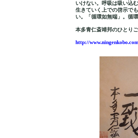
いけない。呼吸は吸い込
生きていく上での啓示で
い。「循環如無端」。循
本多青仁斎靖邦のひとり
http://www.ningenkobo.com