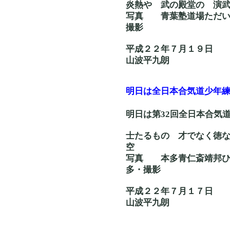
炎熱や 武の殿堂
写真 青葉塾道場た
撮影
平成２２年７月１９日
山波平九朗
明日は全日本合気道少年
明日は第32回全日本合気
士たるもの 才でな
空
写真 本多青仁斎
多・撮影
平成２２年７月１７日
山波平九朗