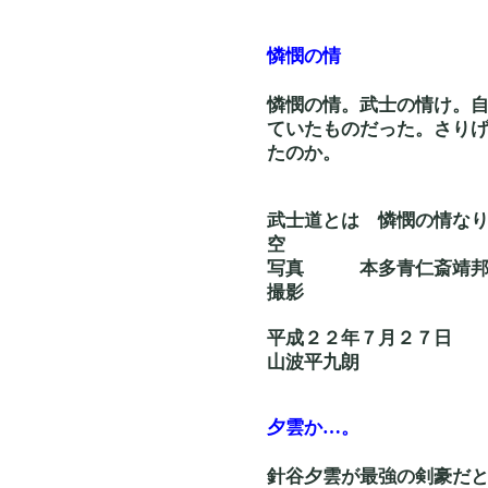
憐憫の情
憐憫の情。武士の情け。
ていたものだった。さり
たのか。
武士道とは 憐憫
空
写真 本多青仁斎
撮影
平成２２年７月２７日
山波平九朗
夕雲か…。
針谷夕雲が最強の剣豪だと