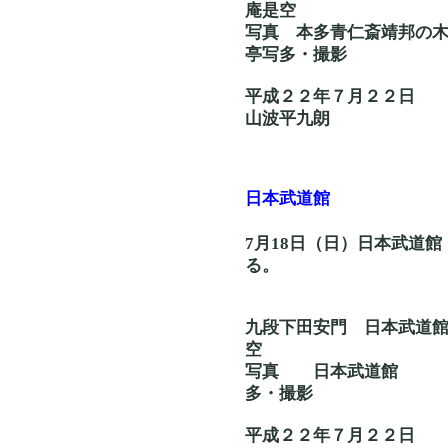
庵是空
写真 本多青仁斎
亭写多・撮影
平成２２年７月２２日
山波平九朗
日本武道館
7月18日（日）日本武道館 
る。
九段下田安門 日
空
写真 日本
多・撮影
平成２２年７月２２日