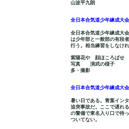
山波平九朗
全日本合気道少年練成大
全日本合気道少年練成大会
は少年部と一般部の有段
行う。相当練習をしなけ
紫陽花や 顔ほころ
写真 演武
多・撮影
全日本合気道少年練成大
暑い日である。青葉イン
追突事故だ。ここで遅れ
の警備で東名入り口で待っ
ついてない。