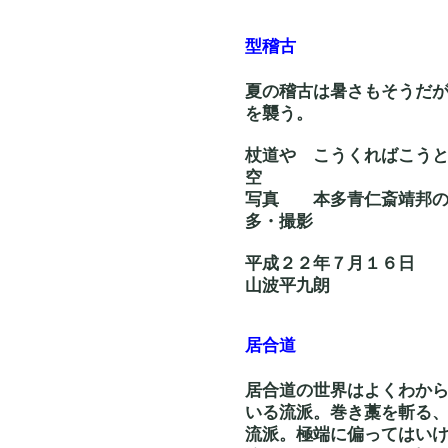
型稽古
夏の稽古は暑さもそうだ
を襲う。
杖道や こうくれ
空
写真 本多青仁斎
多・撮影
平成２２年７月１６日
山波平九朗
居合道
居合道の世界はよくわか
いる流派。巻き藁を斬る
流派。極端に偏ってはい