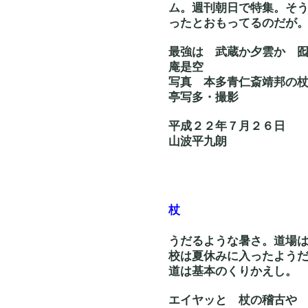
ム。週刊朝日で特集。そ
ったとおもってるのだが
最強は 武蔵
庵是空
写真 本多青
亭写多・撮影
平成２２年７月２６日
山波平九朗
杖
うだるような暑さ。道場
校は夏休みに入ったよう
道は基本のくりかえし。
エイヤッと 杖