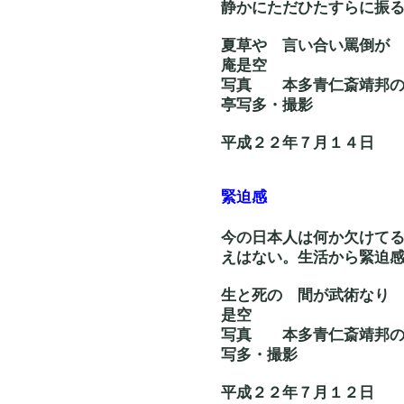
静かにただひたすらに振
夏草や 言い合い
庵是空
写真 本多青仁斎
亭写多・撮影
平成２２年７月１４日
緊迫感
今の日本人は何か欠けて
えはない。生活から緊迫
生と死の 間が武
是空
写真 本多青仁斎
写多・撮影
平成２２年７月１２日