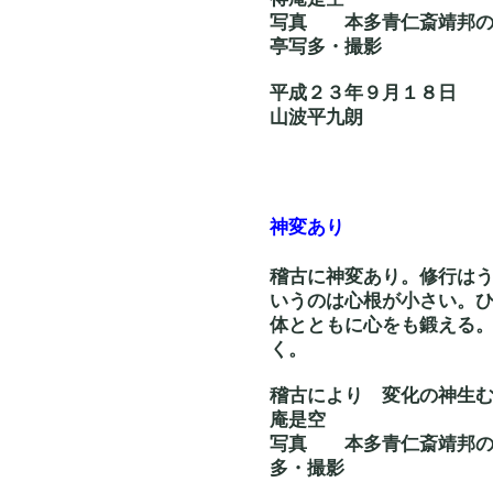
写真 本多青仁斎
亭写多・撮影
平成２３年９月１８日
山波平九朗
神変あり
稽古に神変あり。修行は
いうのは心根が小さい。
体とともに心をも鍛える
く。
稽古により 変化
庵是空
写真 本多青仁斎
多・撮影