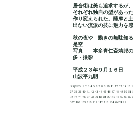
居合術は美も追求するが
それぞれ独自の型があっ
作り変えられた。薩摩と
出ない流派の技に魅力を
秋の夜や 動きの
是空
写真 本多青仁斎
多・撮影
平成２３年９月１６日
山波平九朗
<<prev
1
2
3
4
5
6
7
8
9
10
11
12
13
14
15
1
37
38
39
40
41
42
43
44
45
46
47
48
49
50
51
73
74
75
76
77
78
79
80
81
82
83
84
85
86
87
next>>
107
108
109
110
111
112
113
114