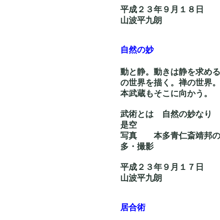
平成２３年９月１８日
山波平九朗
自然の妙
動と静。動きは静を求め
の世界を描く。禅の世界
本武蔵もそこに向かう。
武術とは 自然の
是空
写真 本多青仁斎靖
多・撮影
平成２３年９月１７日
山波平九朗
居合術