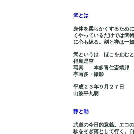
武とは
身体を柔らかくするため
くやっているだけでは武
に心も練る。剣と禅は一
武というは ほ
得庵是空
写真 本多青仁斎
亭写多・撮影
平成２３年９月２７日
山波平九朗
静と動
武道の今日的意義。エコ
駄をそぎ落として行く。