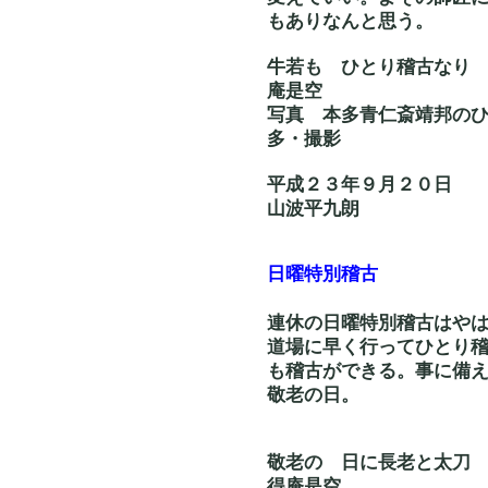
もありなんと思う。
牛若も ひとり
庵是空
写真 本多青仁斎
多・撮影
平成２３年９月２０日
山波平九朗
日曜特別稽古
連休の日曜特別稽古はや
道場に早く行ってひとり
も稽古ができる。事に備
敬老の日。
敬老の 日に長
得庵是空