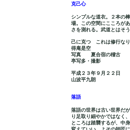
克己心
シンプルな道衣。２本の
場。この空間にこころが
さを測れる。武道とはそ
己に克つ これ
得庵是空
写真 夏合
亭写多・撮影
平成２３年９月２２日
山波平九朗
落語
落語の世界は古い世界だ
り足取り細やかではなく
ところは踏襲するが、中
変えていい。よその師匠