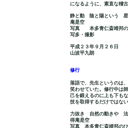
になるように、素直な稽
静と動 陰と陽
庵是空
写真 本多青
写多・撮影
平成２３年９月２６日
山波平九朗
修行
落語で、先生というのは
笑わせていた。修行中は
己を鍛えるのに上も下も
技を取得するだけではな
力抜き 自然
得庵是空
写真 本多青仁斎