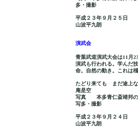
多・撮影
平成２３年９月２５日
山波平九朗
演武会
青葉武道演武大会は11月
演武も行われる。学んだ
命。自然の動き。これは
たどり来ても ま
庵是空
写真 本多青仁
写多・撮影
平成２３年９月２４日
山波平九朗