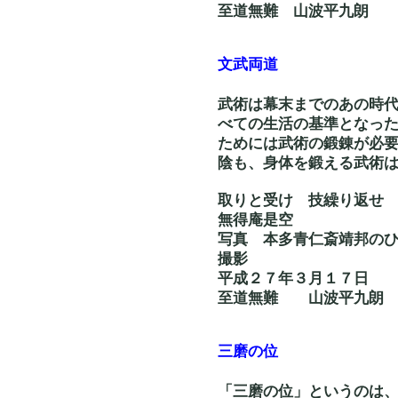
至道無難 山波平九朗
文武両道
武術は幕末までのあの時
べての生活の基準となっ
ためには武術の鍛錬が必
陰も、身体を鍛える武術
取りと受け 技繰
無得庵是空
写真 本多青仁斎靖
撮影
平成２７年３月１７日
至道無難 山波平九朗
三磨の位
「三磨の位」というのは