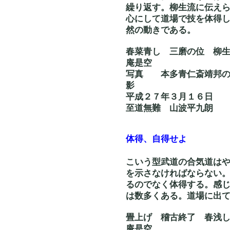
繰り返す。柳生流に伝え
心にして道場で技を体得
然の動きである。
春菜青し 三磨の位
庵是空
写真 本多青仁斎靖邦
影
平成２７年３月１６日
至道無難 山波平九朗
体得、自得せよ
こいう型武道の合気道は
を示さなければならない
るのでなく体得する。感
は数多くある。道場に出
畳上げ 稽古終了
庵是空