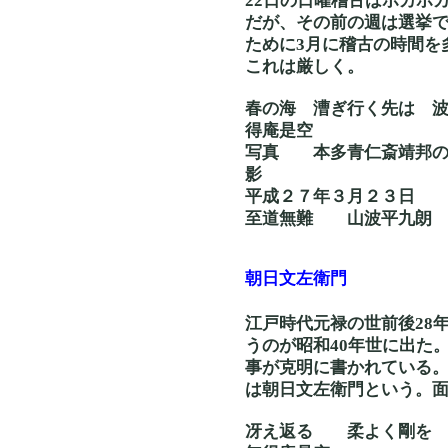
22日の日曜稽古はポカポ
だが、その前の週は選挙
ために3月に稽古の時間を
これは厳しく。
春の海 漕ぎ行く先
得庵是空
写真 本多青仁斎靖邦
影
平成２７年３月２３日
至道無難 山波平九朗
朝日文左衛門
江戸時代元禄の世前後28
うのが昭和40年世に出た
事が克明に書かれている
は朝日文左衛門という。
冴え返る 柔よく