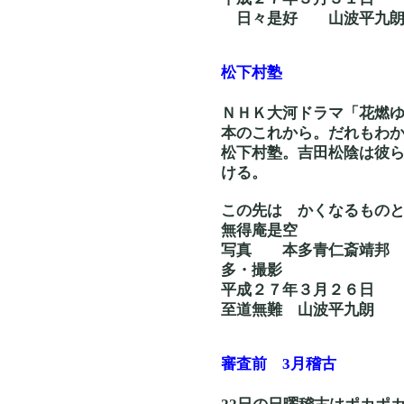
日々是好 山波平九
松下村塾
ＮＨＫ大河ドラマ「花燃
本のこれから。だれもわ
松下村塾。吉田松陰は彼
ける。
この先は かくなる
無得庵是空
写真 本多青
多・撮影
平成２７年３月２６日
至道無難 山波平九朗
審査前 3月稽古