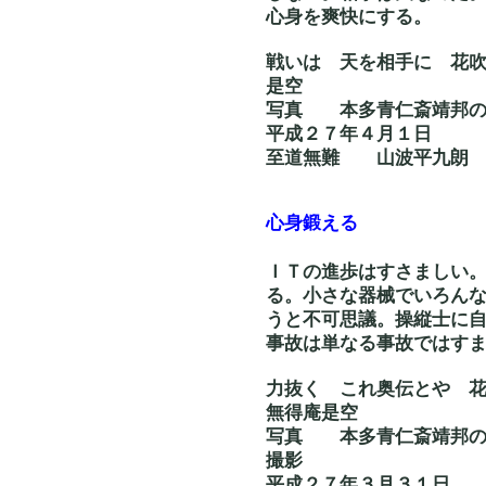
心身を爽快にする。
戦いは 天を相手に
是空
写真 本多青仁斎靖邦
平成２７年４月１日
至道無難 山波平九朗
心身鍛える
ＩＴの進歩はすさましい
る。小さな器械でいろん
うと不可思議。操縦士に
事故は単なる事故ではす
力抜く これ奥伝
無得庵是空
写真 本多青仁斎靖
撮影
平成２７年３月３１日