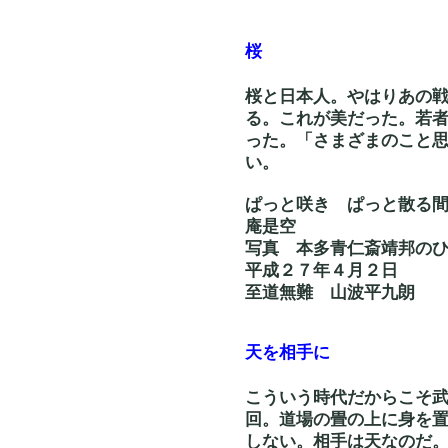
桜
桜と日本人。やはりあの
る。これが美だった。若
った。「さまざまのこと
い。
ぱっと咲き ぱっと散る
庵是空
写真 本多青仁斎靖邦
平成２７年４月２日
至道無難 山波平九朗
天を相手に
こういう時代だからこそ
回。道場の畳の上に身を
しない。相手は天なのだ