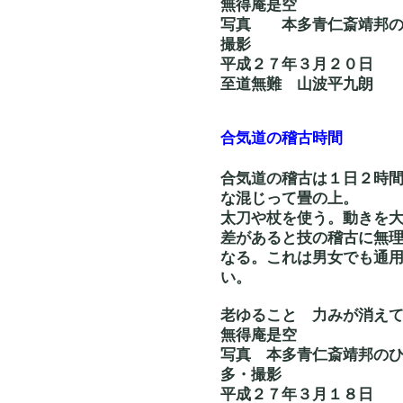
無得庵是空
写真 本多青仁斎靖
撮影
平成２７年３月２０日
至道無難 山波平九朗
合気道の稽古時間
合気道の稽古は１日２時
な混じって畳の上。
太刀や杖を使う。動きを
差があると技の稽古に無
なる。これは男女でも通
い。
老ゆること 力みが
無得庵是空
写真 本多青仁斎靖
多・撮影
平成２７年３月１８日