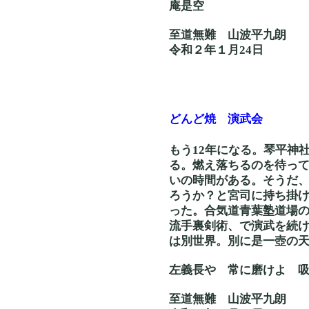
庵是空
至道無難 山波平九朗
令和２年１月24日
どんど焼 演武会
もう12年になる。琴平神
る。燃え落ちるのを待って
いの時間がある。そうだ
ろうか？と宮司に持ち掛
った。合気道青葉塾道場
流手裏剣術、で演武を続
は別世界。別に是一壺の
左義長や 常に磨
至道無難 山波平九朗