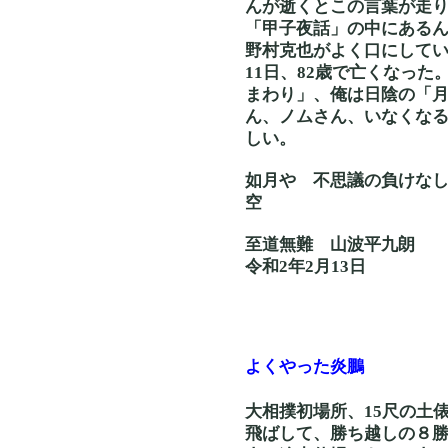
んが逝くとこの言葉が走
「甲子夜話」の中にある
野村克也がよく口にしてい
11日、82歳で亡くなっ
まわり」、俺は日陰の「
ん、ノムさん、いなくな
しい。
如月や 不思議の負
空
至道無難 山波平九朗
令和2年2月13日
よくやった炎鵬
大相撲初場所、15尺の土
飛ばして、勝ち越しの８