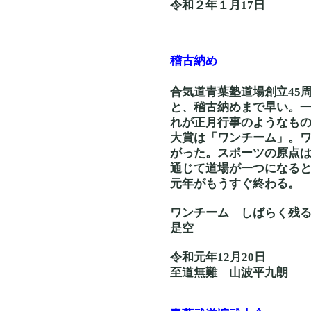
令和２年１月17日
稽古納め
合気道青葉塾道場創立45
と、稽古納めまで早い。
れが正月行事のようなも
大賞は「ワンチーム」。
がった。スポーツの原点
通じて道場が一つになる
元年がもうすぐ終わる。
ワンチーム しば
是空
令和元年12月20日
至道無難 山波平九朗