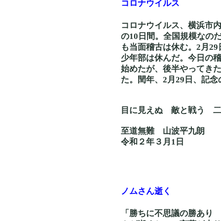
コロナウイルス
コロナウイルス、横浜市内
の10日間。全国規模なの
も当面稽古は休む。2月2
少年部は休んだ。今日の
始めたが、後半やってき
た。閏年、2月29日、記
目に見えぬ 敵と
至道無難 山波平九朗
令和２年３月1日
ノムさん逝く
「勝ちに不思議の勝あり