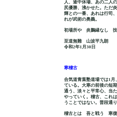
人、途中休場、あの二人の
尻優勝、沸かせた。ただ
輝との一番、あれは行司
れが武術の奥義。
初場所や 炎鵬縁な
至道無難 山波平九朗
令和2年1月30日
寒稽古
合気道青葉塾道場では1月
ている。大寒の前後の短
通う、淡々と平常心、当
やっていく。稽古、これ
うことではない。普段通
稽古とは 吾と戦う