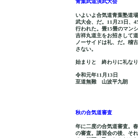
青葉武道演武大会
いよいよ合気道青葉塾道場
武大会、だ。11月23日、
行われた。畳15畳のマン
吉祥丸道主をお招きして
ノーサイドは礼、だ。稽
さない。
始まりと 終わりに礼
令和元年11月13日
至道無難 山波平九朗
秋の合気道審査
年に二度の合気道審査。春
の審査。講習会の後、そ