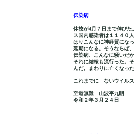
伝染病
休校が4月７日まで伸びた
ス国内感染者は１１４０
はりこんなに神経質にな
延期になる。そうならば
伝染病、こんなに騒いだ
それに結核も流行った。
んだ。まわりに亡くなっ
これまでに ないウイ
至道無難 山波平九朗
令和２年３月２４日