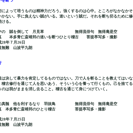
いを断つ
術によって培うものは精神力だろう。強くするのは心中。ところがなかなかそ
いかない。手に負えない賊がいる。迷いという賊だ。それを断ち切るために修
続ける。
中の 賊を倒して 月見草 無得流俳句 無得庵是空
真 本多青仁斎靖邦の迷いを断つひとり稽古 菩提亭写多・撮影
成28年７月26日
道無難 山波平九朗
行
道は決して暴力を肯定してるものではない。刀で人を斬ることを教えてはいな
。稽古修行を通じて人を思いあう、そういう心を養って行くもの。己を捨てる
うのは我がままを消し去ること。稽古を通じて身につけていく。
の真髄 他を利するなり 羽抜鳥 無得流俳句 無得庵是空
真 本多青仁斎靖邦のひとり稽古 菩提亭写多・撮影
成28年７月25日
道無難 山波平九朗