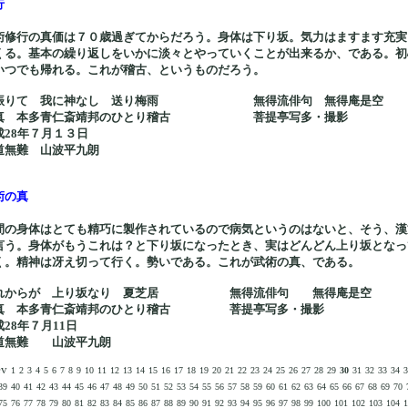
行
術修行の真価は７０歳過ぎてからだろう。身体は下り坂。気力はますます充実
くる。基本の繰り返しをいかに淡々とやっていくことが出来るか、である。初
いつでも帰れる。これが稽古、というものだろう。
振りて 我に神なし 送り梅雨 無得流俳句 無得庵是空
真 本多青仁斎靖邦のひとり稽古 菩提亭写多・撮影
成28年７月１３日
道無難 山波平九朗
術の真
間の身体はとても精巧に製作されているので病気というのはないと、そう、漢
言う。身体がもうこれは？と下り坂になったとき、実はどんどん上り坂となっ
く。精神は冴え切って行く。勢いである。これが武術の真、である。
れからが 上り坂なり 夏芝居 無得流俳句 無得庵是空
真 本多青仁斎靖邦のひとり稽古 菩提亭写多・撮影
成28年７月11日
道無難 山波平九朗
ev
1
2
3
4
5
6
7
8
9
10
11
12
13
14
15
16
17
18
19
20
21
22
23
24
25
26
27
28
29
30
31
32
33
34
3
39
40
41
42
43
44
45
46
47
48
49
50
51
52
53
54
55
56
57
58
59
60
61
62
63
64
65
66
67
68
69
70
75
76
77
78
79
80
81
82
83
84
85
86
87
88
89
90
91
92
93
94
95
96
97
98
99
100
101
102
103
104
1