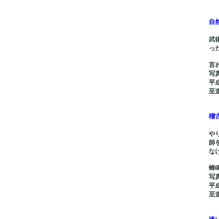
自
武
っ
言
写
平
至
稽
や
師
な
蝉
写
平
至