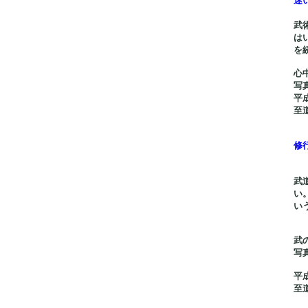
迷
武
は
を
心
写
平
至
修
武
い
い
武
写
平
至