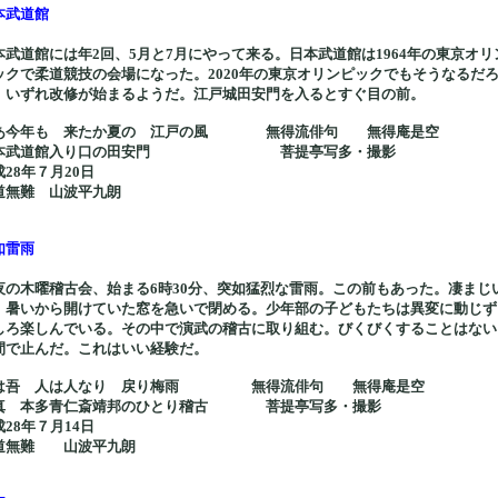
本武道館
本武道館には年2回、5月と7月にやって来る。日本武道館は1964年の東京オリ
ックで柔道競技の会場になった。2020年の東京オリンピックでもそうなるだ
。いずれ改修が始まるようだ。江戸城田安門を入るとすぐ目の前。
あ今年も 来たか夏の 江戸の風 無得流俳句 無得庵是空
本武道館入り口の田安門 菩提亭写多・撮影
成28年７月20日
道無難 山波平九朗
如雷雨
夜の木曜稽古会、始まる6時30分、突如猛烈な雷雨。この前もあった。凄まじ
。暑いから開けていた窓を急いで閉める。少年部の子どもたちは異変に動じず
しろ楽しんでいる。その中で演武の稽古に取り組む。びくびくすることはない
間で止んだ。これはいい経験だ。
は吾 人は人なり 戻り梅雨 無得流俳句 無得庵是空
真 本多青仁斎靖邦のひとり稽古 菩提亭写多・撮影
成28年７月14日
道無難 山波平九朗