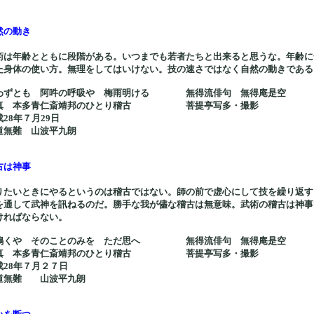
然の動き
術は年齢とともに段階がある。いつまでも若者たちと出来ると思うな。年齢に
た身体の使い方。無理をしてはいけない。技の速さではなく自然の動きである
わずとも 阿吽の呼吸や 梅雨明ける 無得流俳句 無得庵是空
真 本多青仁斎靖邦のひとり稽古 菩提亭写多・撮影
成28年７月29日
道無難 山波平九朗
古は神事
りたいときにやるというのは稽古ではない。師の前で虚心にして技を繰り返す
を通して武神を訊ねるのだ。勝手な我が儘な稽古は無意味。武術の稽古は神事
ければならない。
鳴くや そのことのみを ただ思へ 無得流俳句 無得庵是空
真 本多青仁斎靖邦のひとり稽古 菩提亭写多・撮影
成28年７月２７日
道無難 山波平九朗