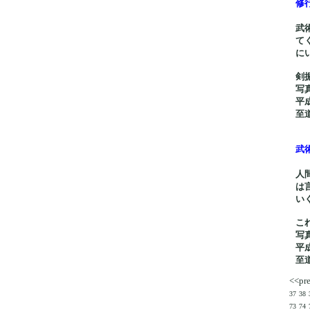
修
武
て
に
剣
写
平
至
武
人
は
い
こ
写
平
至
<<pr
37
38
73
74