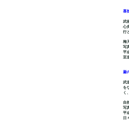
喜
武
心
行
梅
写
平
至
巌
武
を
く
自
平
日