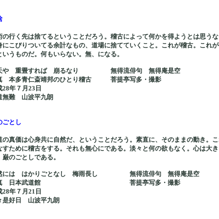
捨
術の行く先は捨てるということだろう。稽古によって何かを得ようとは思うな
身にこびりついてる余計なもの、道場に捨てていくこと。これが稽古。これが
というものだ。何もいらない。無、になる。
天や 重畳すれば 崩るなり 無得流俳句 無得庵是空
真 本多青仁斎靖邦のひとり稽古 菩提亭写多・撮影
成28年７月23日
道無難 山波平九朗
のごとし
道の真価は心身共に自然だ、ということだろう。素直に、そのままの動き。こ
なすために稽古をする。それも無心にである。淡々と何の欲もなく。心は大き
、巌のごとしである。
然には はかりごとなし 梅雨長し 無得流俳句 無得庵是空
写真 日本武道館 菩提亭写多・撮影
成28年７月21日
々是好日 山波平九朗