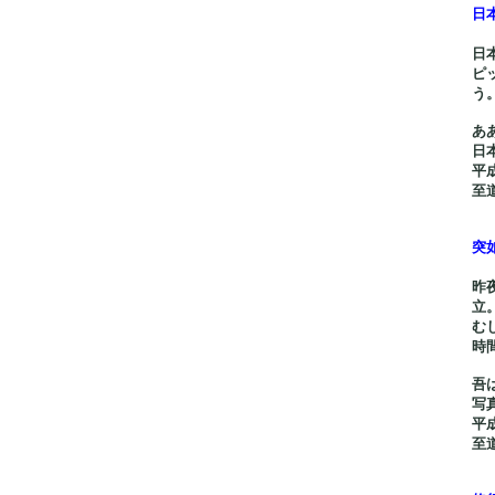
日
日
ピ
う
あ
日
平
至
突
昨
立
む
時
吾
写
平
至