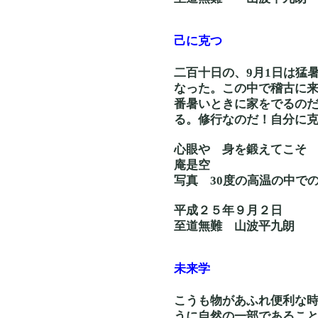
己に克つ
二百十日の、9月1日は猛
なった。この中で稽古に
番暑いときに家をでるの
る。修行なのだ！自分に
心眼や 身を鍛えて
庵是空
写真 30度の高温の
平成２５年９月２日
至道無難 山波平九朗
未来学
こうも物があふれ便利な
うに自然の一部であるこ