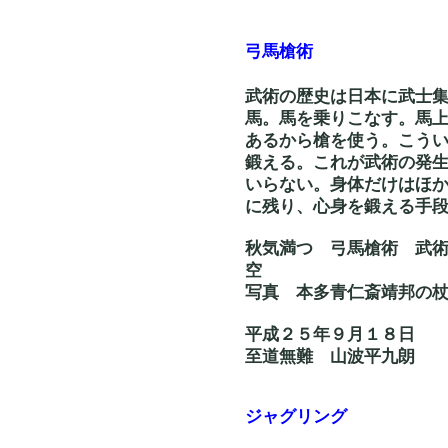
弓馬槍術
武術の歴史は日本に武士
馬。馬を乗りこなす。馬
あるから槍を使う。こう
鍛える。これが武術の発
いらない。身体だけはほ
に残り、心身を鍛える手
秋気満つ 弓馬槍術 
空
写真 本多青仁斎靖邦
平成２５年９月１８日
至道無難 山波平九朗
ジャグリング