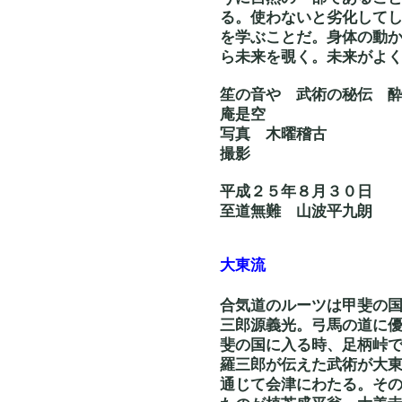
る。使わないと劣化して
を学ぶことだ。身体の動
ら未来を覗く。未来がよ
笙の音や 武術の秘
庵是空
写真 木曜
撮影
平成２５年８月３０日
至道無難 山波平九朗
大東流
合気道のルーツは甲斐の
三郎源義光。弓馬の道に
斐の国に入る時、足柄峠
羅三郎が伝えた武術が大
通じて会津にわたる。そ