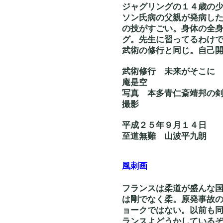
ジャグリングの１４歳の
ソン氏病の父親が発病し
の技がすごい。身体の全
グ。先生に習ってるわけ
武術の修行と同じ。自己
武術修行 未来がそこ
庵是空
写真 本多青仁斎
撮影
平成２５年９月１４日
至道無難 山波平九朗
風刺画
フランスは柔道が盛んな
は剛でなく柔。原発事故
ョークではない。以前も
ランスよどうかしている