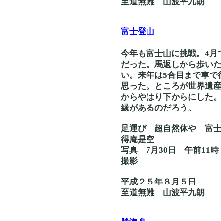
至道無難 山波平九朗
富士登山
今年も富士山に挑戦。4月
だった。馬返しから歩いた
い。来年は5合目まで車で
思った。ところが世界遺
からやはり下からにした
縁があるのだろう。
足運び 超自然体
得庵是空
写真 7月30日 午
撮影
平成２５年８月５日
至道無難 山波平九朗