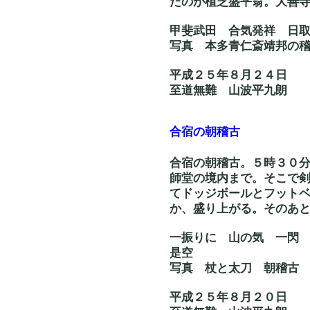
たのが植芝盛平翁。大善
甲斐武田 合気発祥 
写真 本多青仁斎靖邦
平成２５年８月２４日
至道無難 山波平九朗
合宿の朝稽古
合宿の朝稽古。５時３０
師堂の境内まで。そこで
てドッジボールとフット
か、盛り上がる。そのあ
一振りに 山の気 一
是空
写真 杖と太刀 
平成２５年８月２０日