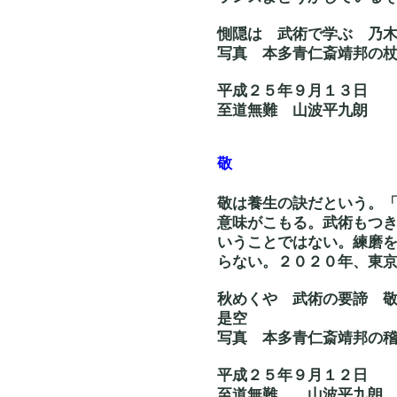
惻隠は 武術で学ぶ 
写真 本多青仁斎靖邦
平成２５年９月１３日
至道無難 山波平九朗
敬
敬は養生の訣だという。
意味がこもる。武術もつ
いうことではない。練磨
らない。２０２０年、東
秋めくや 武術の要諦
是空
写真 本多青仁斎靖
平成２５年９月１２日
至道無難 山波平九朗