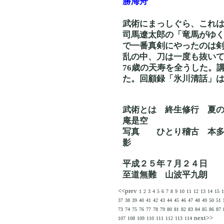
勝海舟
武術にまっしぐら、これ
司馬遼太郎の「竜馬がゆ
で一番真剣にやったのは
乱の中、刀は一度も抜い
76歳の天寿を全うした。
た。回顧録「氷川清話」
武術とは 終生修行
庵是空
写真 ひとり稽古 本
影
平成２５年７月２４日
至道無難 山波平九朗
<<prev
1
2
3
4
5
6
7
8
9
10
11
12
13
14
15
1
37
38
39
40
41
42
43
44
45
46
47
48
49
50
51
73
74
75
76
77
78
79
80
81
82
83
84
85
86
87
next>>
107
108
109
110
111
112
113
114